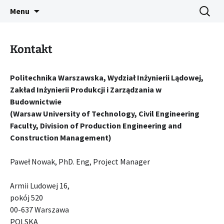
Przejdź
Szukaj:
CLOEMC VI
Menu
do
treści
Kontakt
Politechnika Warszawska, Wydział Inżynierii Lądowej,
Zakład Inżynierii Produkcji i Zarządzania w
Budownictwie
(Warsaw University of Technology, Civil Engineering
Faculty, Division of Production Engineering and
Construction Management)
Paweł Nowak, PhD. Eng, Project Manager
Armii Ludowej 16,
pokój 520
00-637 Warszawa
POLSKA