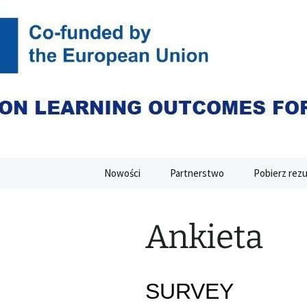
Przejdź
do
treści
CLOEMC V
Nowości
Partnerstwo
Pobierz rezu
Ankieta