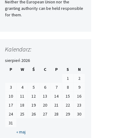
Neither the European Union nor the
granting authority can be held responsible
for them.
Kalendarz:
sierpień 2026
P
W
Ś
C
P
S
N
1
2
3
4
5
6
7
8
9
10
11
12
13
14
15
16
17
18
19
20
21
22
23
24
25
26
27
28
29
30
31
« maj