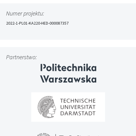
wpisu
Numer projektu:
2022-1-PL01-KA220-HED-000087357
Partnerstwo: