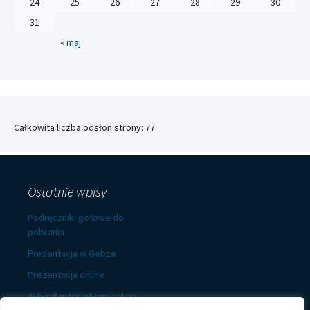
24
25
26
27
28
29
30
31
« maj
Całkowita liczba odsłon strony:
77
Ostatnie wpisy
Podręczniki gotowe do
pobrania
Prezentacja w Gebze
Prezentacja online
Artykuł w biuletynie online