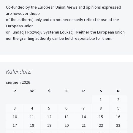
Co-funded by the European Union. Views and opinions expressed
are however those
of the author(s) only and do not necessarily reflect those of the
European Union
or Fundacja Rozwoju Systemu Edukacji. Neither the European Union
nor the granting authority can be held responsible for them.
Kalendarz:
sierpień 2026
P
W
Ś
C
P
S
N
1
2
3
4
5
6
7
8
9
10
11
12
13
14
15
16
17
18
19
20
21
22
23