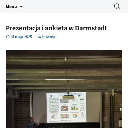
Przejdź
Szukaj:
CLOEMC VI
Menu
do
treści
Prezentacja i ankieta w Darmstadt
15 maja 2025
Nowości