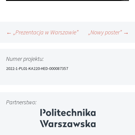
Nawigacja
←
„Prezentacja w Warszawie”
„Nowy poster”
→
wpisu
Numer projektu:
2022-1-PL01-KA220-HED-000087357
Partnerstwo: